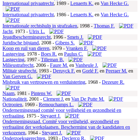
Internationaal privaatrecht
,
1989 -
Lenaerts K.
en
Van Hecke G.
Internationaal privaatrecht
,
1986 -
Lenaerts K.
en
Van Hecke G.
Internationale rechtshulp in strafzaken
,
1998 -
Thomas F.
Jacht
,
1973 -
Ulrix L.
Jeugdbeschermingsrecht
,
1996 -
Smets J.
Juridische bijstand
,
2008 -
Gibens S.
Koop en ruil van dieren
,
1979 -
Vranken F.
Lastgeving
,
1978 -
Boes R.
en
Paulus C.
Lastgeving
,
1997 -
Tilleman B.
Milieustrafrecht
,
2006 -
Faure M.
en
Vanheule J.
Militair strafrecht
,
1993 -
Deruyck F.
en
Gorlé F.
en
Peeraer M.
en
Van Gerven G.
Misbruik van vertrouwen en verduistering
,
1968 -
Dezeure R.
Naam
,
1981 -
Pintens W.
Nationaliteit
,
2001 -
Clement J.
en
Van De Putte M.
Octrooien
,
1969 -
Remouchamps L.
Ondernemingsraad comité voor veiligheid en gezondheid en
verfraaiing
,
1975 -
Steyaert J.
Ondernemingsraad. Comité voor veiligheid, gezondheid en
verfraaiing der werkplaatsen. Bescherming van de kandidaten en
verkozenen
,
1964 -
Steyaert J.
Onderzoeksgerechten
,
1993 -
Declercq R.