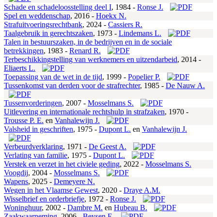
Schade en schadeloosstelling deel I
,
1984 -
Ronse J.
Spel en weddenschap
,
2016 -
Hoekx N.
Strafuitvoeringsrechtbank
,
2024 -
Cassiers R.
Taalgebruik in gerechtszaken
,
1973 -
Lindemans L.
Talen in bestuurszaken, in de bedrijven en in de sociale
betrekkingen
,
1983 -
Renard R.
Terbeschikkingstelling van werknemers en uitzendarbeid
,
2014 -
Eliaerts L.
Toepassing van de wet in de tijd
,
1999 -
Popelier P.
Tussenkomst van derden voor de strafrechter
,
1985 -
De Nauw A.
Tussenvorderingen
,
2007 -
Mosselmans S.
Uitlevering en internationale rechtshulp in strafzaken
,
1970 -
Trousse P. E.
en
Vanhalewijn J.
Valsheid in geschriften
,
1975 -
Dupont L.
en
Vanhalewijn J.
Verbeurdverklaring
,
1971 -
De Geest A.
Verlating van familie
,
1975 -
Dupont L.
Verstek en verzet in het civiele geding
,
2022 -
Mosselmans S.
Voogdij
,
2004 -
Mosselmans S.
Wapens
,
2025 -
Demeyere N.
Wegen in het Vlaamse Gewest
,
2020 -
Draye A.M.
Wisselbrief en orderbriefje
,
1972 -
Ronse J.
Woninghuur
,
2002 -
Dambre M.
en
Hubeau B.
Zaakwaarneming
,
2006 -
Beysen E.