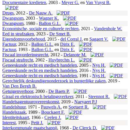
Documentaire kredieten
,
2003 -
Meyer G.
en
Van Vuyst B.
Drugs
,
2012 -
De Nauw A.
Dwangsom
,
2003 -
Wagner K.
Dwangsom
,
1980 -
Ballon G.L.
Economische, sociale en culturele rechten
,
2021 -
Vandenhole W.
Eed in strafzaken
,
2023 -
De Smet B.
Eigendomsvoorbehoud
,
2015 -
del Corral J.
en
Sagaert V.
Factuur
,
2012 -
Ballon G.L.
en
Dirix E.
Factuur
,
1993 -
Ballon G.L.
en
Dirix E.
Fiscaal invorderingsrecht
,
2012 -
Delanote M.
Fiscaal strafrecht
,
2002 -
Huybrechts L.
Geneeskunde recht en medisch handelen
,
2005 -
Nys H.
Geneeskunde recht en medisch handelen
,
2016 -
Nys H.
Geneeskunde recht en medisch handelen
,
1991 -
Nys H.
Gerechtelijk deskundigenonderzoek in burgerlijke zaken
,
2019 -
Van Den Bergh B.
Getuigenverhoor
,
2000 -
De Baets P.
Giraal en elektronisch betalingsverkeer
,
2011 -
Steennot R.
Handelsagentuurovereenkomst
,
2019 -
Naeyaert P.J
Handelshuur
,
1971 -
Pauwels A.
en
Soetaert R.
Handelszaak
,
1989 -
Bouckaert F.
Identiteitskaart
,
1966 -
Ceelen J.
Interest
,
1995 -
Petit J.
Interkommunale maatschappij
,
1968 -
De Clerck D.