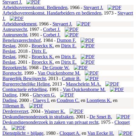
Steyaert J.
Arbeidsovereenkomst. Bedienden
,
1966 -
Steyaert J.
Arbeidsovereenkomst. Handarbeiders en bedienden
,
1973 -
Steyaert
J.
Arbeidsreglement
,
1966 -
Steyaert J.
Auteursrecht
,
1997 -
Corbet J.
Auteursrecht
,
1991 -
Corbet J.
Beneluxgerechtshof
,
1984 -
Dumon F.
Beslag
,
2010 -
Broeckx K.
en
Dirix E.
Beslag
,
2018 -
Dirix E.
Beslag
,
1992 -
Broeckx K.
en
Dirix E.
Beslag
,
2001 -
Broeckx K.
en
Dirix E.
Bezoekrecht
,
1968 -
De Groote W.
Borgtocht
,
1999 -
Van Quickenborne M.
Burgerlijk Bewijsrecht
,
2013 -
Cattoir B.
Burgerrechtelijke Heling
,
2013 -
Masschelein M.A.
Contractuele erfstelling
,
1991 -
Van Quickenborne M.
Dading
,
1966 -
Gheysen G.
Dading
,
2000 -
Claeys I.
en
Coudron C.
en
Loontjens K.
en
Tilleman B.
Derdenverzet
,
2004 -
Wagner K.
Deskundigenonderzoek in strafzaken
,
2001 -
De Smet B.
Deskundigenonderzoek in zaken van privaat recht
,
1975 -
Cloquet
A.
Dienstplicht + bijlage
,
1980 -
Cloquet A.
en
Van Eecke H.