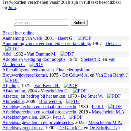
Trefwoorden verschenen vanaf 2018 zijn in full text beschikbaar
op
Jura
.
Bestel hier online
Aanneming van werk
,
2001 -
Baert G.
Aanranding van de eerbaarheid en verkrachting
,
1967 -
Delva J.
Adel
,
1982 -
Van Damme M.
Adoptie en wettiging door adoptie
,
1970 -
Soetaert R.
en
Van
Malderen C.
Afbetalingsovereenkomsten. Financieringshuur.
Brouwerijovereenkomst
,
1975 -
De Caluwé A.
en
Van Den Bergh J.
Afpaling
,
1975 -
Van Bever H.
Afstamming
,
2004 -
Verschelden G.
Afzetterij en bedrog bij het tanken
,
1970 -
De Smet W.
Alimentatie
,
2009 -
Brouwers S.
Arbeidsgerechten en sociaal procesrecht
,
1980 -
Petit J.
Arbeidsgerechten en sociaal procesrecht
,
2018 -
Masschelein M.A.
Arbeidsongevallen
,
2005 -
Petit J.
Arbeidsongevallen in de private sector
,
2023 -
Masschelein M.A.
Arbeidsovereenkomst
,
1990 -
De Ganck C.
en
De Schrijver L.
en