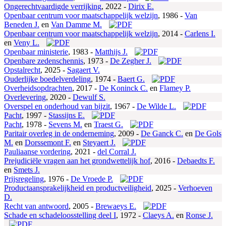
Ongerechtvaardigde verrijking
,
2022 -
Dirix E.
Openbaar centrum voor maatschappelijk welzijn
,
1986 -
Van
Beneden J.
en
Van Damme M.
Openbaar centrum voor maatschappelijk welzijn
,
2014 -
Carlens I.
en
Veny L.
Openbaar ministerie
,
1983 -
Matthijs J.
Openbare zedenschennis
,
1973 -
De Zegher J.
Opstalrecht
,
2025 -
Sagaert V.
Ouderlijke boedelverdeling
,
1974 -
Baert G.
Overheidsopdrachten
,
2017 -
De Koninck C.
en
Flamey P.
Overlevering
,
2020 -
Dewulf S.
Overspel en onderhoud van bijzit
,
1967 -
De Wilde L.
Pacht
,
1997 -
Stassijns E.
Pacht
,
1978 -
Sevens M.
en
Traest G.
Paritair overleg in de onderneming
,
2009 -
De Ganck C.
en
De Gols
M.
en
Dorssemont F.
en
Steyaert J.
Pauliaanse vordering
,
2021 -
del Corral J.
Prejudiciële vragen aan het grondwettelijk hof
,
2016 -
Debaedts F.
en
Smets J.
Prijsregeling
,
1976 -
De Vroede P.
Productaansprakelijkheid en productveiligheid
,
2025 -
Verhoeven
D.
Recht van antwoord
,
2005 -
Brewaeys E.
Schade en schadeloosstelling deel I
,
1972 -
Claeys A.
en
Ronse J.